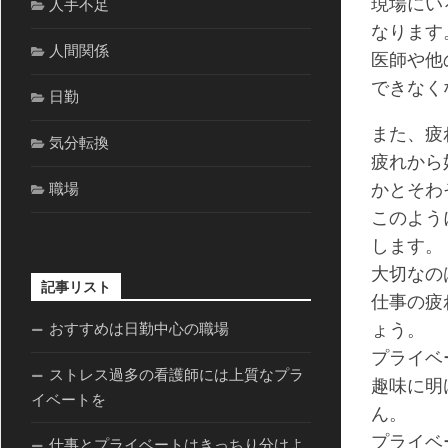
現場にい
人手不足
なります
人間関係
医師や他
できなく
日勤
また、疲
気分転換
疲れから
かとそわ
職場
このよう
します。
大切なの
記事リスト
仕事の疲
ょう。
おすすめは日勤中心の職場
プライベ
ストレス過多の看護師には上質なプラ
趣味に明
イベートを
ん。
プライベ
仕事とプライベートはきっちり分けよ