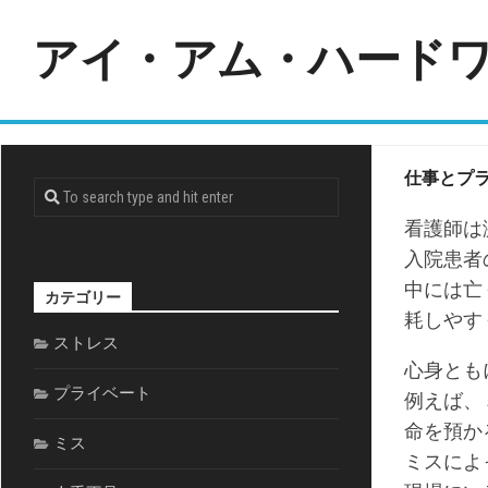
Skip
to
アイ・アム・ハード
content
仕事とプ
看護師は
入院患者
中には亡
カテゴリー
耗しやす
ストレス
心身とも
プライベート
例えば、
命を預か
ミス
ミスによ