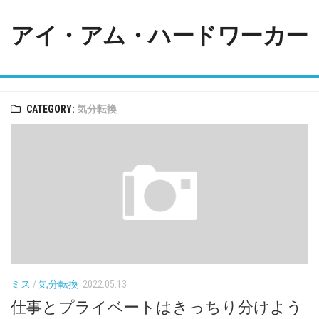
Skip
to
アイ・アム・ハードワーカー
content
CATEGORY:
気分転換
ミス
/
気分転換
2022.05.13
仕事とプライベートはきっちり分けよう